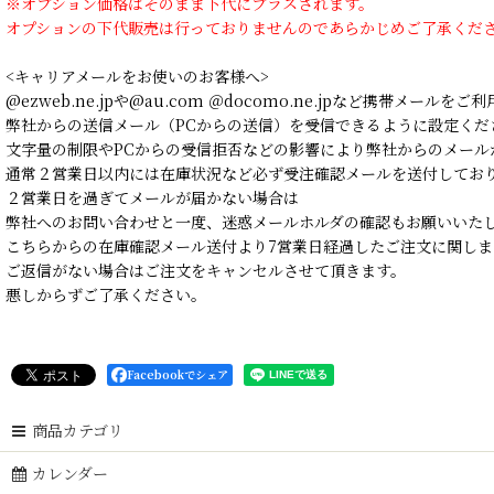
※オプション価格はそのまま下代にプラスされます。
オプションの下代販売は行っておりませんのであらかじめご了承くだ
<キャリアメールをお使いのお客様へ>
@ezweb.ne.jpや@au.com ＠docomo.ne.jpなど携帯メールを
弊社からの送信メール（PCからの送信）を受信できるように設定くだ
文字量の制限やPCからの受信拒否などの影響により弊社からのメール
通常２営業日以内には在庫状況など必ず受注確認メールを送付してお
２営業日を過ぎてメールが届かない場合は
弊社へのお問い合わせと一度、迷惑メールホルダの確認もお願いいた
こちらからの在庫確認メール送付より7営業日経過したご注文に関しま
ご返信がない場合はご注文をキャンセルさせて頂きます。
悪しからずご了承ください。
Facebookでシェア
商品カテゴリ
カレンダー