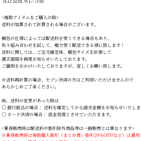
H32.5cm W17.7cm
<複数アイテムをご購入の際>
送料が加算されて計算される場合がございます。
梱包の仕様によっては配送料を安くできる場合もあり、
色々組み合わせを試して、極力安く配送できる様に致します！
送料に関しては、ご注文確定後、梱包サイズを計測して
適正価格を再度お知らせいたしております。
ご面倒をおかけいたしておりますが、宜しくお願い致します。
※送料再計算の場合、セブン決済の方はご利用いただけませんので
あらかじめご了承ください。
尚、送料の変更があった際は
○ 銀行振込の場合： 送料を確定してから請求金額をお知らせいたしま
○ カード決済の場合： 返金処理とさせていただきます。
<業務販売時は配送料や割引除外商品等は一般販売とは異なります>
※業務販売時は複数購入割引（まとめ買い割引20％OFF!など）は適