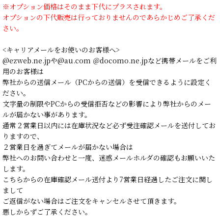
※オプション価格はそのまま下代にプラスされます。
オプションの下代販売は行っておりませんのであらかじめご了承くだ
さい。
<キャリアメールをお使いのお客様へ>
@ezweb.ne.jpや@au.com ＠docomo.ne.jpなど携帯メールをご利
用のお客様は
弊社からの送信メール（PCからの送信）を受信できるように設定く
ださい。
文字量の制限やPCからの受信拒否などの影響により弊社からのメー
ルが届かない事があります。
通常２営業日以内には在庫状況など必ず受注確認メールを送付してお
りますので、
２営業日を過ぎてメールが届かない場合は
弊社へのお問い合わせと一度、迷惑メールホルダの確認もお願いいた
します。
こちらからの在庫確認メール送付より7営業日経過したご注文に関し
まして
ご返信がない場合はご注文をキャンセルさせて頂きます。
悪しからずご了承ください。