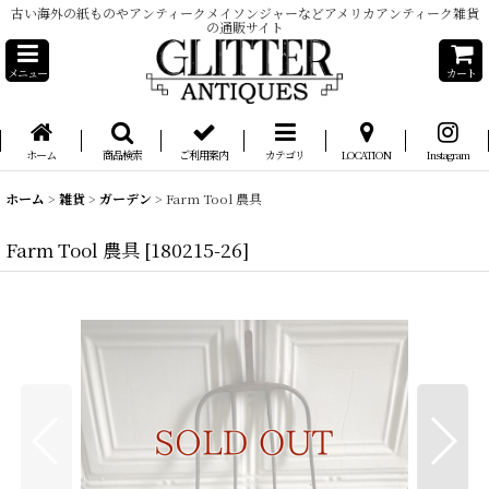
古い海外の紙ものやアンティークメイソンジャーなどアメリカアンティーク雑貨
の通販サイト
メニュー
カート
ホーム
商品検索
ご利用案内
カテゴリ
LOCATION
Instagram
ホーム
>
雑貨
>
ガーデン
>
Farm Tool 農具
Farm Tool 農具
[
180215-26
]