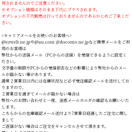
用されませんのでご注意ください。
※オプション価格はそのまま下代にプラスされます。
オプションの下代販売は行っておりませんのであらかじめご了承くだ
さい。
<キャリアメールをお使いのお客様へ>
@ezweb.ne.jpや@au.com ＠docomo.ne.jpなど携帯メールをご利
用のお客様は
弊社からの送信メール（PCからの送信）を受信できるように設定く
ださい。
文字量の制限やPCからの受信拒否などの影響により弊社からのメー
ルが届かない事があります。
通常２営業日以内には在庫状況など必ず受注確認メールを送付してお
りますので、
２営業日を過ぎてメールが届かない場合は
弊社へのお問い合わせと一度、迷惑メールホルダの確認もお願いいた
します。
こちらからの在庫確認メール送付より7営業日経過したご注文に関し
まして
ご返信がない場合はご注文をキャンセルさせて頂きます。