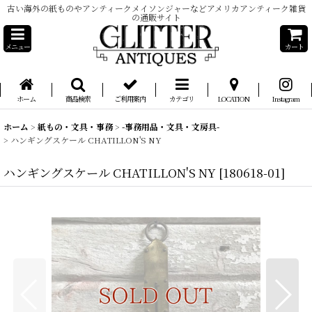
古い海外の紙ものやアンティークメイソンジャーなどアメリカアンティーク雑貨
の通販サイト
メニュー
カート
ホーム
商品検索
ご利用案内
カテゴリ
LOCATION
Instagram
ホーム
>
紙もの・文具・事務
>
-事務用品・文具・文房具-
>
ハンギングスケール CHATILLON'S NY
ハンギングスケール CHATILLON'S NY
[
180618-01
]