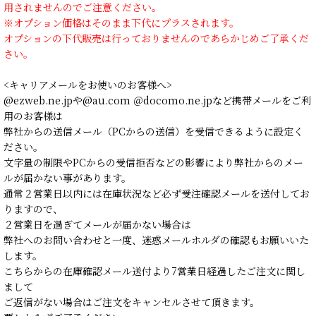
用されませんのでご注意ください。
※オプション価格はそのまま下代にプラスされます。
オプションの下代販売は行っておりませんのであらかじめご了承くだ
さい。
<キャリアメールをお使いのお客様へ>
@ezweb.ne.jpや@au.com ＠docomo.ne.jpなど携帯メールをご利
用のお客様は
弊社からの送信メール（PCからの送信）を受信できるように設定く
ださい。
文字量の制限やPCからの受信拒否などの影響により弊社からのメー
ルが届かない事があります。
通常２営業日以内には在庫状況など必ず受注確認メールを送付してお
りますので、
２営業日を過ぎてメールが届かない場合は
弊社へのお問い合わせと一度、迷惑メールホルダの確認もお願いいた
します。
こちらからの在庫確認メール送付より7営業日経過したご注文に関し
まして
ご返信がない場合はご注文をキャンセルさせて頂きます。