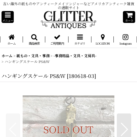
古い海外の紙ものやアンティークメイソンジャーなどアメリカアンティーク雑貨
の通販サイト
メニュー
カート
ホーム
商品検索
ご利用案内
カテゴリ
LOCATION
Instagram
ホーム
>
紙もの・文具・事務
>
-事務用品・文具・文房具-
>
ハンギングスケール PS&W
ハンギングスケール PS&W
[
180618-03
]