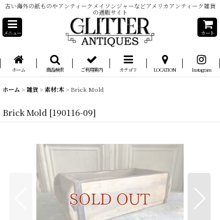
古い海外の紙ものやアンティークメイソンジャーなどアメリカアンティーク雑貨
の通販サイト
メニュー
カート
ホーム
商品検索
ご利用案内
カテゴリ
LOCATION
Instagram
ホーム
>
雑貨
>
素材:木
>
Brick Mold
Brick Mold
[
190116-09
]