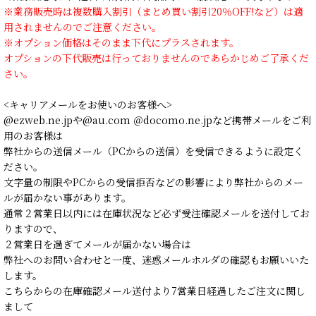
※業務販売時は複数購入割引（まとめ買い割引20％OFF!など）は適
用されませんのでご注意ください。
※オプション価格はそのまま下代にプラスされます。
オプションの下代販売は行っておりませんのであらかじめご了承くだ
さい。
<キャリアメールをお使いのお客様へ>
@ezweb.ne.jpや@au.com ＠docomo.ne.jpなど携帯メールをご利
用のお客様は
弊社からの送信メール（PCからの送信）を受信できるように設定く
ださい。
文字量の制限やPCからの受信拒否などの影響により弊社からのメー
ルが届かない事があります。
通常２営業日以内には在庫状況など必ず受注確認メールを送付してお
りますので、
２営業日を過ぎてメールが届かない場合は
弊社へのお問い合わせと一度、迷惑メールホルダの確認もお願いいた
します。
こちらからの在庫確認メール送付より7営業日経過したご注文に関し
まして