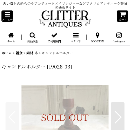
古い海外の紙ものやアンティークメイソンジャーなどアメリカアンティーク雑貨
の通販サイト
メニュー
カート
ホーム
商品検索
ご利用案内
カテゴリ
LOCATION
Instagram
ホーム
>
雑貨
>
素材:木
>
キャンドルホルダー
キャンドルホルダー
[
19028-03
]