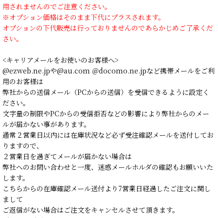
用されませんのでご注意ください。
※オプション価格はそのまま下代にプラスされます。
オプションの下代販売は行っておりませんのであらかじめご了承くだ
さい。
<キャリアメールをお使いのお客様へ>
@ezweb.ne.jpや@au.com ＠docomo.ne.jpなど携帯メールをご利
用のお客様は
弊社からの送信メール（PCからの送信）を受信できるように設定く
ださい。
文字量の制限やPCからの受信拒否などの影響により弊社からのメー
ルが届かない事があります。
通常２営業日以内には在庫状況など必ず受注確認メールを送付してお
りますので、
２営業日を過ぎてメールが届かない場合は
弊社へのお問い合わせと一度、迷惑メールホルダの確認もお願いいた
します。
こちらからの在庫確認メール送付より7営業日経過したご注文に関し
まして
ご返信がない場合はご注文をキャンセルさせて頂きます。