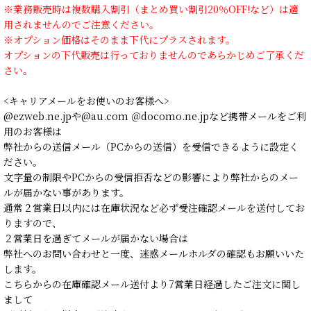
※業務販売時は複数購入割引（まとめ買い割引20％OFF!など）は適
用されませんのでご注意ください。
※オプション価格はそのまま下代にプラスされます。
オプションの下代販売は行っておりませんのであらかじめご了承くだ
さい。
<キャリアメールをお使いのお客様へ>
@ezweb.ne.jpや@au.com ＠docomo.ne.jpなど携帯メールをご利
用のお客様は
弊社からの送信メール（PCからの送信）を受信できるように設定く
ださい。
文字量の制限やPCからの受信拒否などの影響により弊社からのメー
ルが届かない事があります。
通常２営業日以内には在庫状況など必ず受注確認メールを送付してお
りますので、
２営業日を過ぎてメールが届かない場合は
弊社へのお問い合わせと一度、迷惑メールホルダの確認もお願いいた
します。
こちらからの在庫確認メール送付より7営業日経過したご注文に関し
まして