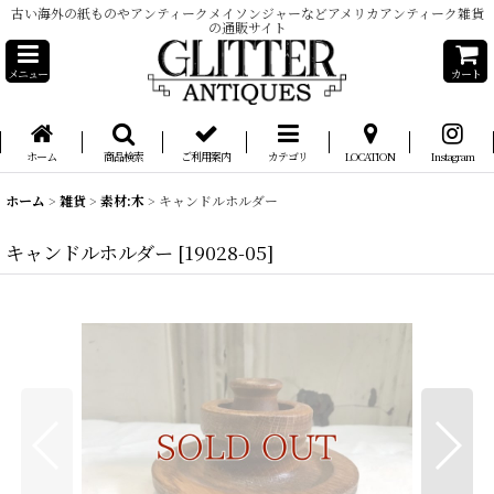
古い海外の紙ものやアンティークメイソンジャーなどアメリカアンティーク雑貨
の通販サイト
メニュー
カート
ホーム
商品検索
ご利用案内
カテゴリ
LOCATION
Instagram
ホーム
>
雑貨
>
素材:木
>
キャンドルホルダー
キャンドルホルダー
[
19028-05
]