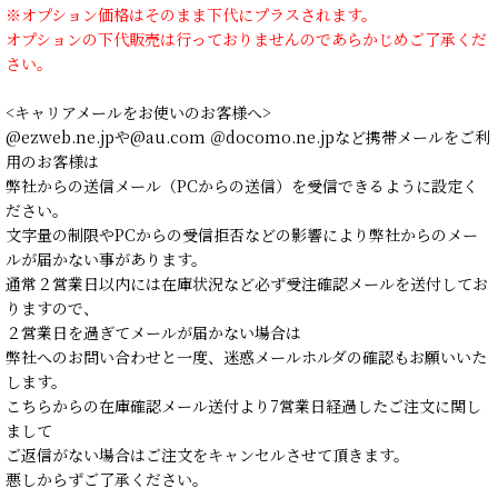
※オプション価格はそのまま下代にプラスされます。
オプションの下代販売は行っておりませんのであらかじめご了承くだ
さい。
<キャリアメールをお使いのお客様へ>
@ezweb.ne.jpや@au.com ＠docomo.ne.jpなど携帯メールをご利
用のお客様は
弊社からの送信メール（PCからの送信）を受信できるように設定く
ださい。
文字量の制限やPCからの受信拒否などの影響により弊社からのメー
ルが届かない事があります。
通常２営業日以内には在庫状況など必ず受注確認メールを送付してお
りますので、
２営業日を過ぎてメールが届かない場合は
弊社へのお問い合わせと一度、迷惑メールホルダの確認もお願いいた
します。
こちらからの在庫確認メール送付より7営業日経過したご注文に関し
まして
ご返信がない場合はご注文をキャンセルさせて頂きます。
悪しからずご了承ください。