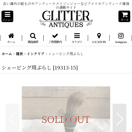
古い海外の紙ものやアンティークメイソンジャーなどアメリカアンティーク雑貨
の通販サイト
メニュー
カート
ホーム
商品検索
ご利用案内
カテゴリ
LOCATION
Instagram
ホーム
>
雑貨
>
インテリア
>
シェービング用ぶらし
シェービング用ぶらし
[
19313-15
]