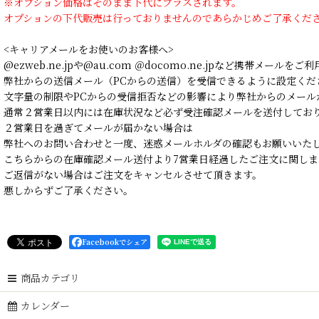
※オプション価格はそのまま下代にプラスされます。
オプションの下代販売は行っておりませんのであらかじめご了承くだ
<キャリアメールをお使いのお客様へ>
@ezweb.ne.jpや@au.com ＠docomo.ne.jpなど携帯メールを
弊社からの送信メール（PCからの送信）を受信できるように設定くだ
文字量の制限やPCからの受信拒否などの影響により弊社からのメール
通常２営業日以内には在庫状況など必ず受注確認メールを送付してお
２営業日を過ぎてメールが届かない場合は
弊社へのお問い合わせと一度、迷惑メールホルダの確認もお願いいた
こちらからの在庫確認メール送付より7営業日経過したご注文に関しま
ご返信がない場合はご注文をキャンセルさせて頂きます。
悪しからずご了承ください。
Facebookでシェア
商品カテゴリ
カレンダー