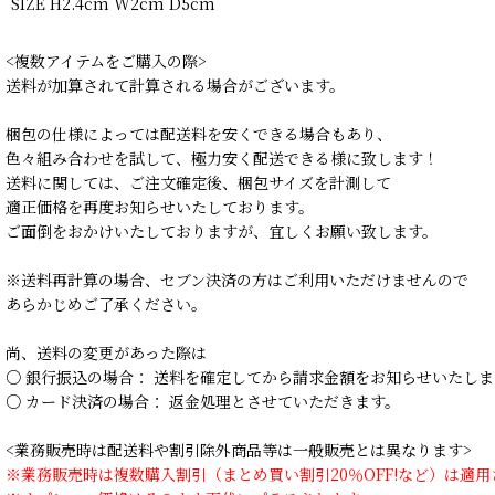
SIZE H2.4cm W2cm D5cm
<複数アイテムをご購入の際>
送料が加算されて計算される場合がございます。
梱包の仕様によっては配送料を安くできる場合もあり、
色々組み合わせを試して、極力安く配送できる様に致します！
送料に関しては、ご注文確定後、梱包サイズを計測して
適正価格を再度お知らせいたしております。
ご面倒をおかけいたしておりますが、宜しくお願い致します。
※送料再計算の場合、セブン決済の方はご利用いただけませんので
あらかじめご了承ください。
尚、送料の変更があった際は
○ 銀行振込の場合： 送料を確定してから請求金額をお知らせいたしま
○ カード決済の場合： 返金処理とさせていただきます。
<業務販売時は配送料や割引除外商品等は一般販売とは異なります>
※業務販売時は複数購入割引（まとめ買い割引20％OFF!など）は適