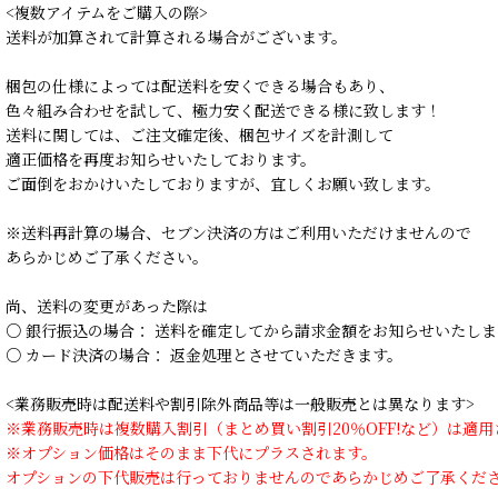
<複数アイテムをご購入の際>
送料が加算されて計算される場合がございます。
梱包の仕様によっては配送料を安くできる場合もあり、
色々組み合わせを試して、極力安く配送できる様に致します！
送料に関しては、ご注文確定後、梱包サイズを計測して
適正価格を再度お知らせいたしております。
ご面倒をおかけいたしておりますが、宜しくお願い致します。
※送料再計算の場合、セブン決済の方はご利用いただけませんので
あらかじめご了承ください。
尚、送料の変更があった際は
○ 銀行振込の場合： 送料を確定してから請求金額をお知らせいたしま
○ カード決済の場合： 返金処理とさせていただきます。
<業務販売時は配送料や割引除外商品等は一般販売とは異なります>
※業務販売時は複数購入割引（まとめ買い割引20％OFF!など）は適
※オプション価格はそのまま下代にプラスされます。
オプションの下代販売は行っておりませんのであらかじめご了承くだ