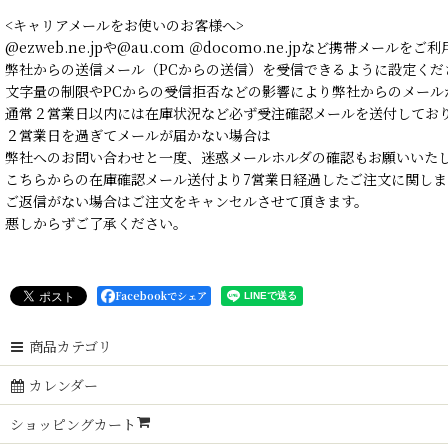
<キャリアメールをお使いのお客様へ>
@ezweb.ne.jpや@au.com ＠docomo.ne.jpなど携帯メールを
弊社からの送信メール（PCからの送信）を受信できるように設定くだ
文字量の制限やPCからの受信拒否などの影響により弊社からのメール
通常２営業日以内には在庫状況など必ず受注確認メールを送付してお
２営業日を過ぎてメールが届かない場合は
弊社へのお問い合わせと一度、迷惑メールホルダの確認もお願いいた
こちらからの在庫確認メール送付より7営業日経過したご注文に関しま
ご返信がない場合はご注文をキャンセルさせて頂きます。
悪しからずご了承ください。
Facebookでシェア
商品カテゴリ
カレンダー
ショッピングカート