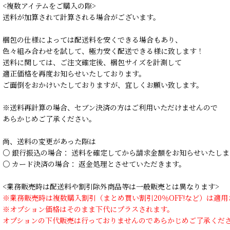
<複数アイテムをご購入の際>
送料が加算されて計算される場合がございます。
梱包の仕様によっては配送料を安くできる場合もあり、
色々組み合わせを試して、極力安く配送できる様に致します！
送料に関しては、ご注文確定後、梱包サイズを計測して
適正価格を再度お知らせいたしております。
ご面倒をおかけいたしておりますが、宜しくお願い致します。
※送料再計算の場合、セブン決済の方はご利用いただけませんので
あらかじめご了承ください。
尚、送料の変更があった際は
○ 銀行振込の場合： 送料を確定してから請求金額をお知らせいたしま
○ カード決済の場合： 返金処理とさせていただきます。
<業務販売時は配送料や割引除外商品等は一般販売とは異なります>
※業務販売時は複数購入割引（まとめ買い割引20％OFF!など）は適
※オプション価格はそのまま下代にプラスされます。
オプションの下代販売は行っておりませんのであらかじめご了承くだ