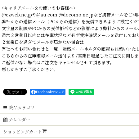
<キャリアメールをお使いのお客様へ>
@ezweb.ne.jpや@au.com ＠docomo.ne.jpなど携帯メールを
弊社からの送信メール（PCからの送信）を受信できるように設定くだ
文字量の制限やPCからの受信拒否などの影響により弊社からのメール
通常２営業日以内には在庫状況など必ず受注確認メールを送付してお
２営業日を過ぎてメールが届かない場合は
弊社へのお問い合わせと一度、迷惑メールホルダの確認もお願いいた
こちらからの在庫確認メール送付より7営業日経過したご注文に関しま
ご返信がない場合はご注文をキャンセルさせて頂きます。
悪しからずご了承ください。
Facebookでシェア
商品カテゴリ
カレンダー
ショッピングカート