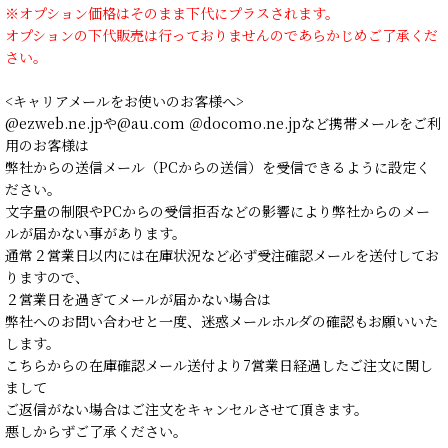
※オプション価格はそのまま下代にプラスされます。
オプションの下代販売は行っておりませんのであらかじめご了承くだ
さい。
<キャリアメールをお使いのお客様へ>
@ezweb.ne.jpや@au.com ＠docomo.ne.jpなど携帯メールをご利
用のお客様は
弊社からの送信メール（PCからの送信）を受信できるように設定く
ださい。
文字量の制限やPCからの受信拒否などの影響により弊社からのメー
ルが届かない事があります。
通常２営業日以内には在庫状況など必ず受注確認メールを送付してお
りますので、
２営業日を過ぎてメールが届かない場合は
弊社へのお問い合わせと一度、迷惑メールホルダの確認もお願いいた
します。
こちらからの在庫確認メール送付より7営業日経過したご注文に関し
まして
ご返信がない場合はご注文をキャンセルさせて頂きます。
悪しからずご了承ください。