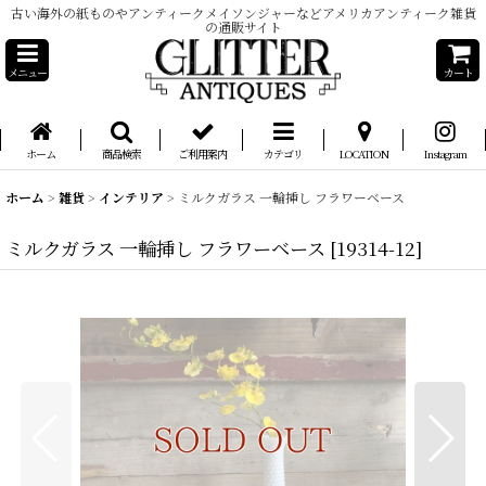
古い海外の紙ものやアンティークメイソンジャーなどアメリカアンティーク雑貨
の通販サイト
メニュー
カート
ホーム
商品検索
ご利用案内
カテゴリ
LOCATION
Instagram
ホーム
>
雑貨
>
インテリア
>
ミルクガラス 一輪挿し フラワーベース
ミルクガラス 一輪挿し フラワーベース
[
19314-12
]