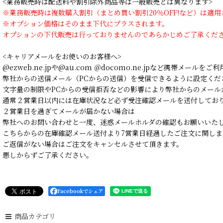
<業務販売時は配送料や割引除外商品等は一般販売とは異なります>
※業務販売時は複数購入割引（まとめ買い割引20％OFF!など）は適
※オプション価格はそのまま下代にプラスされます。
オプションの下代販売は行っておりませんのであらかじめご了承くだ
<キャリアメールをお使いのお客様へ>
@ezweb.ne.jpや@au.com ＠docomo.ne.jpなど携帯メールを
弊社からの送信メール（PCからの送信）を受信できるように設定くだ
文字量の制限やPCからの受信拒否などの影響により弊社からのメール
通常２営業日以内には在庫状況など必ず受注確認メールを送付してお
２営業日を過ぎてメールが届かない場合は
弊社へのお問い合わせと一度、迷惑メールホルダの確認もお願いいた
こちらからの在庫確認メール送付より7営業日経過したご注文に関しま
ご返信がない場合はご注文をキャンセルさせて頂きます。
悪しからずご了承ください。
Facebookでシェア
商品カテゴリ