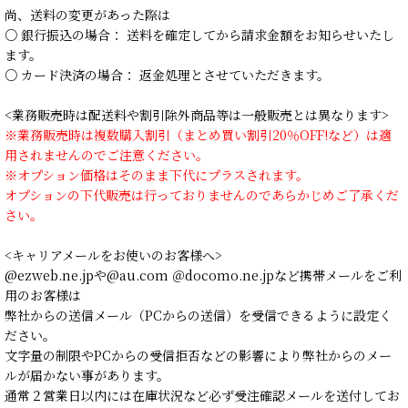
尚、送料の変更があった際は
○ 銀行振込の場合： 送料を確定してから請求金額をお知らせいたし
ます。
○ カード決済の場合： 返金処理とさせていただきます。
<業務販売時は配送料や割引除外商品等は一般販売とは異なります>
※業務販売時は複数購入割引（まとめ買い割引20％OFF!など）は適
用されませんのでご注意ください。
※オプション価格はそのまま下代にプラスされます。
オプションの下代販売は行っておりませんのであらかじめご了承くだ
さい。
<キャリアメールをお使いのお客様へ>
@ezweb.ne.jpや@au.com ＠docomo.ne.jpなど携帯メールをご利
用のお客様は
弊社からの送信メール（PCからの送信）を受信できるように設定く
ださい。
文字量の制限やPCからの受信拒否などの影響により弊社からのメー
ルが届かない事があります。
通常２営業日以内には在庫状況など必ず受注確認メールを送付してお