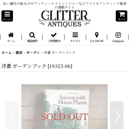
古い海外の紙ものやアンティークメイソンジャーなどアメリカアンティーク雑貨
の通販サイト
メニュー
カート
ホーム
商品検索
ご利用案内
カテゴリ
LOCATION
Instagram
ホーム
>
雑貨
>
ガーデン
>
洋書 ガーデンブック
洋書 ガーデンブック
[
19315-06
]