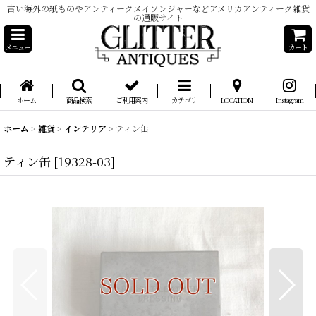
古い海外の紙ものやアンティークメイソンジャーなどアメリカアンティーク雑貨
の通販サイト
メニュー
カート
ホーム
商品検索
ご利用案内
カテゴリ
LOCATION
Instagram
ホーム
>
雑貨
>
インテリア
>
ティン缶
ティン缶
[
19328-03
]