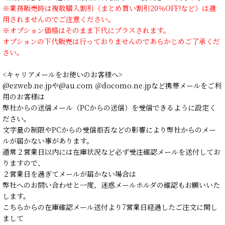
※業務販売時は複数購入割引（まとめ買い割引20％OFF!など）は適
用されませんのでご注意ください。
※オプション価格はそのまま下代にプラスされます。
オプションの下代販売は行っておりませんのであらかじめご了承くだ
さい。
<キャリアメールをお使いのお客様へ>
@ezweb.ne.jpや@au.com ＠docomo.ne.jpなど携帯メールをご利
用のお客様は
弊社からの送信メール（PCからの送信）を受信できるように設定く
ださい。
文字量の制限やPCからの受信拒否などの影響により弊社からのメー
ルが届かない事があります。
通常２営業日以内には在庫状況など必ず受注確認メールを送付してお
りますので、
２営業日を過ぎてメールが届かない場合は
弊社へのお問い合わせと一度、迷惑メールホルダの確認もお願いいた
します。
こちらからの在庫確認メール送付より7営業日経過したご注文に関し
まして