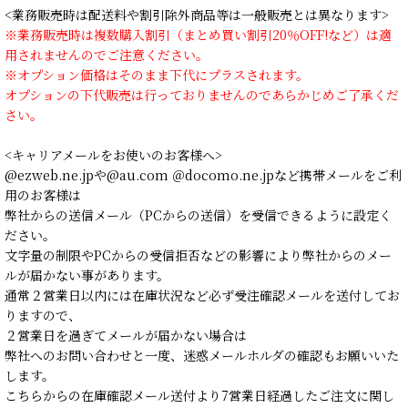
<業務販売時は配送料や割引除外商品等は一般販売とは異なります>
※業務販売時は複数購入割引（まとめ買い割引20％OFF!など）は適
用されませんのでご注意ください。
※オプション価格はそのまま下代にプラスされます。
オプションの下代販売は行っておりませんのであらかじめご了承くだ
さい。
<キャリアメールをお使いのお客様へ>
@ezweb.ne.jpや@au.com ＠docomo.ne.jpなど携帯メールをご利
用のお客様は
弊社からの送信メール（PCからの送信）を受信できるように設定く
ださい。
文字量の制限やPCからの受信拒否などの影響により弊社からのメー
ルが届かない事があります。
通常２営業日以内には在庫状況など必ず受注確認メールを送付してお
りますので、
２営業日を過ぎてメールが届かない場合は
弊社へのお問い合わせと一度、迷惑メールホルダの確認もお願いいた
します。
こちらからの在庫確認メール送付より7営業日経過したご注文に関し