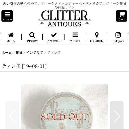
古い海外の紙ものやアンティークメイソンジャーなどアメリカアンティーク雑貨
の通販サイト
メニュー
カート
ホーム
商品検索
ご利用案内
カテゴリ
LOCATION
Instagram
ホーム
>
雑貨
>
インテリア
>
ティン缶
ティン缶
[
19408-01
]