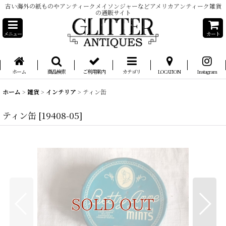
古い海外の紙ものやアンティークメイソンジャーなどアメリカアンティーク雑貨
の通販サイト
メニュー
カート
ホーム
商品検索
ご利用案内
カテゴリ
LOCATION
Instagram
ホーム
>
雑貨
>
インテリア
>
ティン缶
ティン缶
[
19408-05
]