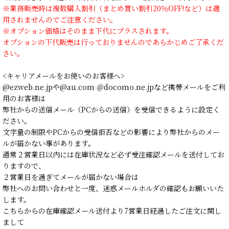
※業務販売時は複数購入割引（まとめ買い割引20％OFF!など）は適
用されませんのでご注意ください。
※オプション価格はそのまま下代にプラスされます。
オプションの下代販売は行っておりませんのであらかじめご了承くだ
さい。
<キャリアメールをお使いのお客様へ>
@ezweb.ne.jpや@au.com ＠docomo.ne.jpなど携帯メールをご利
用のお客様は
弊社からの送信メール（PCからの送信）を受信できるように設定く
ださい。
文字量の制限やPCからの受信拒否などの影響により弊社からのメー
ルが届かない事があります。
通常２営業日以内には在庫状況など必ず受注確認メールを送付してお
りますので、
２営業日を過ぎてメールが届かない場合は
弊社へのお問い合わせと一度、迷惑メールホルダの確認もお願いいた
します。
こちらからの在庫確認メール送付より7営業日経過したご注文に関し
まして