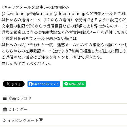
<キャリアメールをお使いのお客様へ>
@ezweb.ne.jpや@au.com ＠docomo.ne.jpなど携帯メールを
弊社からの送信メール（PCからの送信）を受信できるように設定くだ
文字量の制限やPCからの受信拒否などの影響により弊社からのメール
通常２営業日以内には在庫状況など必ず受注確認メールを送付してお
２営業日を過ぎてメールが届かない場合は
弊社へのお問い合わせと一度、迷惑メールホルダの確認もお願いいた
こちらからの在庫確認メール送付より7営業日経過したご注文に関しま
ご返信がない場合はご注文をキャンセルさせて頂きます。
悪しからずご了承ください。
Facebookでシェア
商品カテゴリ
カレンダー
ショッピングカート