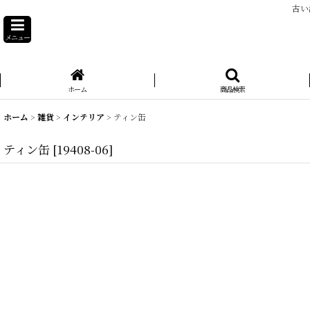
古い
メニュー
ホーム
商品検索
ホーム
>
雑貨
>
インテリア
>
ティン缶
ティン缶
[
19408-06
]