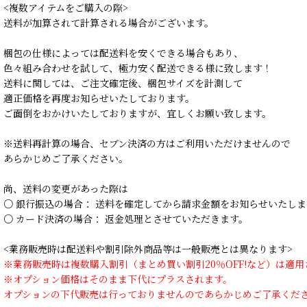
<複数アイテムをご購入の際>
送料が加算されて計算される場合がございます。
梱包の仕様によっては配送料を安くできる場合もあり、
色々組み合わせを試して、極力安く配送できる様に致します！
送料に関しては、ご注文確定後、梱包サイズを計測して
適正価格を再度お知らせいたしております。
ご面倒をおかけいたしておりますが、宜しくお願い致します。
※送料再計算の場合、セブン決済の方はご利用いただけませんので
あらかじめご了承ください。
尚、送料の変更があった際は
○ 銀行振込の場合： 送料を確定してから請求金額をお知らせいたしま
○ カード決済の場合： 返金処理とさせていただきます。
<業務販売時は配送料や割引除外商品等は一般販売とは異なります>
※業務販売時は複数購入割引（まとめ買い割引20％OFF!など）は適
※オプション価格はそのまま下代にプラスされます。
オプションの下代販売は行っておりませんのであらかじめご了承くだ