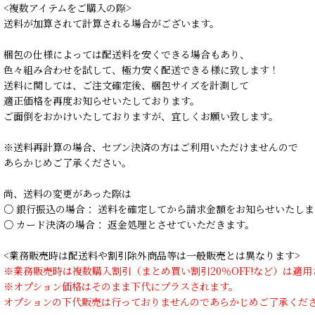
<複数アイテムをご購入の際>
送料が加算されて計算される場合がございます。
梱包の仕様によっては配送料を安くできる場合もあり、
色々組み合わせを試して、極力安く配送できる様に致します！
送料に関しては、ご注文確定後、梱包サイズを計測して
適正価格を再度お知らせいたしております。
ご面倒をおかけいたしておりますが、宜しくお願い致します。
※送料再計算の場合、セブン決済の方はご利用いただけませんので
あらかじめご了承ください。
尚、送料の変更があった際は
○ 銀行振込の場合： 送料を確定してから請求金額をお知らせいたしま
○ カード決済の場合： 返金処理とさせていただきます。
<業務販売時は配送料や割引除外商品等は一般販売とは異なります>
※業務販売時は複数購入割引（まとめ買い割引20％OFF!など）は適
※オプション価格はそのまま下代にプラスされます。
オプションの下代販売は行っておりませんのであらかじめご了承くだ