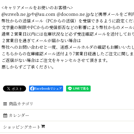
<キャリアメールをお使いのお客様へ>
@ezweb.ne.jpや@au.com ＠docomo.ne.jpなど携帯メールを
弊社からの送信メール（PCからの送信）を受信できるように設定くだ
文字量の制限やPCからの受信拒否などの影響により弊社からのメール
通常２営業日以内には在庫状況など必ず受注確認メールを送付してお
２営業日を過ぎてメールが届かない場合は
弊社へのお問い合わせと一度、迷惑メールホルダの確認もお願いいた
こちらからの在庫確認メール送付より7営業日経過したご注文に関しま
ご返信がない場合はご注文をキャンセルさせて頂きます。
悪しからずご了承ください。
Facebookでシェア
商品カテゴリ
カレンダー
ショッピングカート