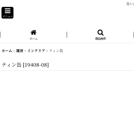
古い
メニュー
ホーム
商品検索
ホーム
>
雑貨
>
インテリア
>
ティン缶
ティン缶
[
19408-08
]