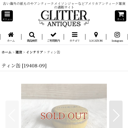
古い海外の紙ものやアンティークメイソンジャーなどアメリカアンティーク雑貨
の通販サイト
メニュー
カート
ホーム
商品検索
ご利用案内
カテゴリ
LOCATION
Instagram
ホーム
>
雑貨
>
インテリア
>
ティン缶
ティン缶
[
19408-09
]