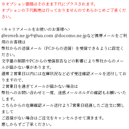
※オプション価格はそのまま下代にプラスされます。
オプションの下代販売は行っておりませんのであらかじめご了承くだ
さい。
<キャリアメールをお使いのお客様へ>
@ezweb.ne.jpや@au.com ＠docomo.ne.jpなど携帯メールをご利
用のお客様は
弊社からの送信メール（PCからの送信）を受信できるように設定く
ださい。
文字量の制限やPCからの受信拒否などの影響により弊社からのメー
ルが届かない事があります。
通常２営業日以内には在庫状況など必ず受注確認メールを送付してお
りますので、
２営業日を過ぎてメールが届かない場合は
弊社へのお問い合わせと一度、迷惑メールホルダの確認もお願いいた
します。
こちらからの在庫確認メール送付より7営業日経過したご注文に関し
まして
ご返信がない場合はご注文をキャンセルさせて頂きます。
悪しからずご了承ください。