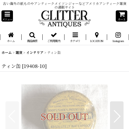
古い海外の紙ものやアンティークメイソンジャーなどアメリカアンティーク雑貨
の通販サイト
メニュー
カート
ホーム
商品検索
ご利用案内
カテゴリ
LOCATION
Instagram
ホーム
>
雑貨
>
インテリア
>
ティン缶
ティン缶
[
19408-10
]