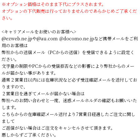
※オプション価格はそのまま下代にプラスされます。
オプションの下代販売は行っておりませんのであらかじめご了承くだ
さい。
<キャリアメールをお使いのお客様へ>
@ezweb.ne.jpや@au.com ＠docomo.ne.jpなど携帯メールをご利
用のお客様は
弊社からの送信メール（PCからの送信）を受信できるように設定く
ださい。
文字量の制限やPCからの受信拒否などの影響により弊社からのメー
ルが届かない事があります。
通常２営業日以内には在庫状況など必ず受注確認メールを送付してお
りますので、
２営業日を過ぎてメールが届かない場合は
弊社へのお問い合わせと一度、迷惑メールホルダの確認もお願いいた
します。
こちらからの在庫確認メール送付より7営業日経過したご注文に関し
まして
ご返信がない場合はご注文をキャンセルさせて頂きます。
悪しからずご了承ください。