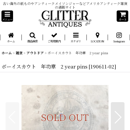
古い海外の紙ものやアンティークメイソンジャーなどアメリカアンティーク雑貨
の通販サイト
メニュー
カート
ホーム
商品検索
ご利用案内
カテゴリ
LOCATION
Instagram
ホーム
>
雑貨
>
アウトドア
>
ボーイスカウト 年功章 2 year pins
ボーイスカウト 年功章 2 year pins
[
190611-02
]