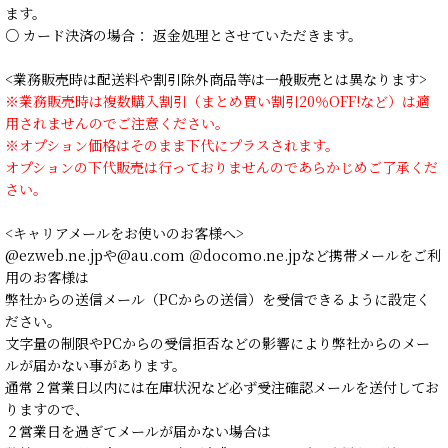
ます。
○ カード決済の場合： 返金処理とさせていただきます。
<業務販売時は配送料や割引除外商品等は一般販売とは異なります>
※業務販売時は複数購入割引（まとめ買い割引20％OFF!など）は適
用されませんのでご注意ください。
※オプション価格はそのまま下代にプラスされます。
オプションの下代販売は行っておりませんのであらかじめご了承くだ
さい。
<キャリアメールをお使いのお客様へ>
@ezweb.ne.jpや@au.com ＠docomo.ne.jpなど携帯メールをご利
用のお客様は
弊社からの送信メール（PCからの送信）を受信できるように設定く
ださい。
文字量の制限やPCからの受信拒否などの影響により弊社からのメー
ルが届かない事があります。
通常２営業日以内には在庫状況など必ず受注確認メールを送付してお
りますので、
２営業日を過ぎてメールが届かない場合は