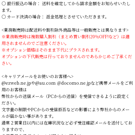
○ 銀行振込の場合： 送料を確定してから請求金額をお知らせいたし
ます。
○ カード決済の場合： 返金処理とさせていただきます。
<業務販売時は配送料や割引除外商品等は一般販売とは異なります>
※業務販売時は複数購入割引（まとめ買い割引20％OFF!など）は適
用されませんのでご注意ください。
※オプション価格はそのまま下代にプラスされます。
オプションの下代販売は行っておりませんのであらかじめご了承くだ
さい。
<キャリアメールをお使いのお客様へ>
@ezweb.ne.jpや@au.com ＠docomo.ne.jpなど携帯メールをご利
用のお客様は
弊社からの送信メール（PCからの送信）を受信できるように設定く
ださい。
文字量の制限やPCからの受信拒否などの影響により弊社からのメー
ルが届かない事があります。
通常２営業日以内には在庫状況など必ず受注確認メールを送付してお
りますので、