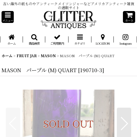
古い海外の紙ものやアンティークメイソンジャーなどアメリカアンティーク雑貨
の通販サイト
メニュー
カート
ホーム
商品検索
ご利用案内
カテゴリ
LOCATION
Instagram
ホーム
>
FRUIT JAR
>
MASON
>
MASON パープル (M) QUART
MASON パープル (M) QUART
[
190710-3
]