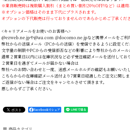
※業務販売時は複数購入割引（まとめ買い割引20％OFF!など）は適
※オプション価格はそのまま下代にプラスされます。
オプションの下代販売は行っておりませんのであらかじめご了承くだ
<キャリアメールをお使いのお客様へ>
@ezweb.ne.jpや@au.com ＠docomo.ne.jpなど携帯メールを
弊社からの送信メール（PCからの送信）を受信できるように設定くだ
文字量の制限やPCからの受信拒否などの影響により弊社からのメール
通常２営業日以内には在庫状況など必ず受注確認メールを送付してお
２営業日を過ぎてメールが届かない場合は
弊社へのお問い合わせと一度、迷惑メールホルダの確認もお願いいた
こちらからの在庫確認メール送付より7営業日経過したご注文に関しま
ご返信がない場合はご注文をキャンセルさせて頂きます。
悪しからずご了承ください。
Facebookでシェア
商品カテゴリ