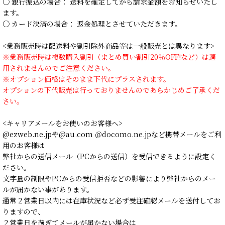
○ 銀行振込の場合： 送料を確定してから請求金額をお知らせいたし
ます。
○ カード決済の場合： 返金処理とさせていただきます。
<業務販売時は配送料や割引除外商品等は一般販売とは異なります>
※業務販売時は複数購入割引（まとめ買い割引20％OFF!など）は適
用されませんのでご注意ください。
※オプション価格はそのまま下代にプラスされます。
オプションの下代販売は行っておりませんのであらかじめご了承くだ
さい。
<キャリアメールをお使いのお客様へ>
@ezweb.ne.jpや@au.com ＠docomo.ne.jpなど携帯メールをご利
用のお客様は
弊社からの送信メール（PCからの送信）を受信できるように設定く
ださい。
文字量の制限やPCからの受信拒否などの影響により弊社からのメー
ルが届かない事があります。
通常２営業日以内には在庫状況など必ず受注確認メールを送付してお
りますので、
２営業日を過ぎてメールが届かない場合は