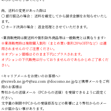
尚、送料の変更があった際は
○ 銀行振込の場合： 送料を確定してから請求金額をお知らせいたし
ます。
○ カード決済の場合： 返金処理とさせていただきます。
<業務販売時は配送料や割引除外商品等は一般販売とは異なります>
※業務販売時は複数購入割引（まとめ買い割引20％OFF!など）は適
用されませんのでご注意ください。
※オプション価格はそのまま下代にプラスされます。
オプションの下代販売は行っておりませんのであらかじめご了承くだ
さい。
<キャリアメールをお使いのお客様へ>
@ezweb.ne.jpや@au.com ＠docomo.ne.jpなど携帯メールをご利
用のお客様は
弊社からの送信メール（PCからの送信）を受信できるように設定く
ださい。
文字量の制限やPCからの受信拒否などの影響により弊社からのメー
ルが届かない事があります。