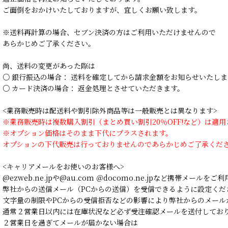
ご面倒をおかけいたしておりますが、宜しくお願い致します。
※送料再計算の場合、セブン決済の方はご利用いただけませんので
あらかじめご了承ください。
尚、送料の変更があった際は
○ 銀行振込の場合： 送料を確定してから請求金額をお知らせいたしま
○ カード決済の場合： 返金処理とさせていただきます。
<業務販売時は配送料や割引除外商品等は一般販売とは異なります>
※業務販売時は複数購入割引（まとめ買い割引20％OFF!など）は適
※オプション価格はそのまま下代にプラスされます。
オプションの下代販売は行っておりませんのであらかじめご了承くだ
<キャリアメールをお使いのお客様へ>
@ezweb.ne.jpや@au.com ＠docomo.ne.jpなど携帯メールを
弊社からの送信メール（PCからの送信）を受信できるように設定くだ
文字量の制限やPCからの受信拒否などの影響により弊社からのメール
通常２営業日以内には在庫状況など必ず受注確認メールを送付してお
２営業日を過ぎてメールが届かない場合は