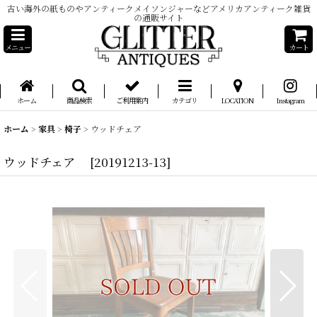
古い海外の紙ものやアンティークメイソンジャーなどアメリカアンティーク雑貨
の通販サイト
メニュー
カート
ホーム
商品検索
ご利用案内
カテゴリ
LOCATION
Instagram
ホーム
>
家具
>
椅子
>
ウッドチェア
ウッドチェア
[
20191213-13
]