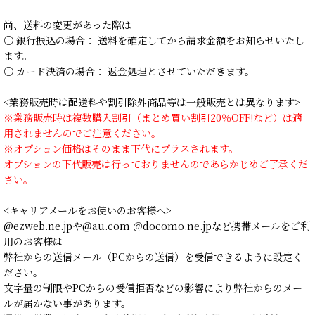
尚、送料の変更があった際は
○ 銀行振込の場合： 送料を確定してから請求金額をお知らせいたし
ます。
○ カード決済の場合： 返金処理とさせていただきます。
<業務販売時は配送料や割引除外商品等は一般販売とは異なります>
※業務販売時は複数購入割引（まとめ買い割引20％OFF!など）は適
用されませんのでご注意ください。
※オプション価格はそのまま下代にプラスされます。
オプションの下代販売は行っておりませんのであらかじめご了承くだ
さい。
<キャリアメールをお使いのお客様へ>
@ezweb.ne.jpや@au.com ＠docomo.ne.jpなど携帯メールをご利
用のお客様は
弊社からの送信メール（PCからの送信）を受信できるように設定く
ださい。
文字量の制限やPCからの受信拒否などの影響により弊社からのメー
ルが届かない事があります。