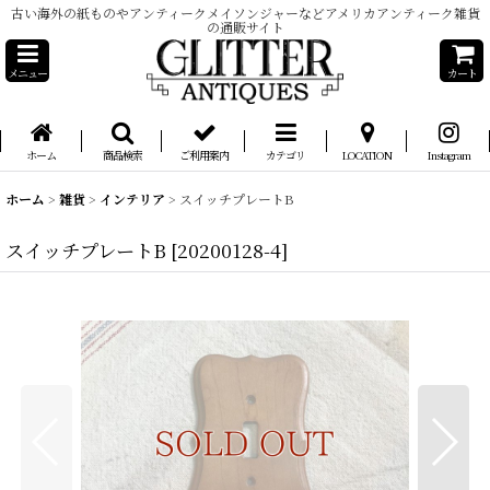
古い海外の紙ものやアンティークメイソンジャーなどアメリカアンティーク雑貨
の通販サイト
メニュー
カート
ホーム
商品検索
ご利用案内
カテゴリ
LOCATION
Instagram
ホーム
>
雑貨
>
インテリア
>
スイッチプレートB
スイッチプレートB
[
20200128-4
]