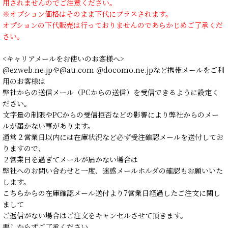
用されませんのでご注意ください。
※オプション価格はそのまま下代にプラスされます。
オプションの下代販売は行っておりませんのであらかじめご了承くだ
さい。
<キャリアメールをお使いのお客様へ>
@ezweb.ne.jpや@au.com ＠docomo.ne.jpなど携帯メールをご利
用のお客様は
弊社からの送信メール（PCからの送信）を受信できるように設定く
ださい。
文字量の制限やPCからの受信拒否などの影響により弊社からのメー
ルが届かない事があります。
通常２営業日以内には在庫状況など必ず受注確認メールを送付してお
りますので、
２営業日を過ぎてメールが届かない場合は
弊社へのお問い合わせと一度、迷惑メールホルダの確認もお願いいた
します。
こちらからの在庫確認メール送付より7営業日経過したご注文に関し
まして
ご返信がない場合はご注文をキャンセルさせて頂きます。
悪しからずご了承ください。