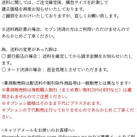
送料に関しては、ご注文確定後、梱包サイズを計測して
適正価格を再度お知らせいたしております。
ご面倒をおかけいたしておりますが、宜しくお願い致します。
※送料再計算の場合、セブン決済の方はご利用いただけませんので
あらかじめご了承ください。
尚、送料の変更があった際は
○ 銀行振込の場合： 送料を確定してから請求金額をお知らせいたし
ます。
○ カード決済の場合： 返金処理とさせていただきます。
<業務販売時は配送料や割引除外商品等は一般販売とは異なります>
※業務販売時は複数購入割引（まとめ買い割引20％OFF!など）は適
用されませんのでご注意ください。
※オプション価格はそのまま下代にプラスされます。
オプションの下代販売は行っておりませんのであらかじめご了承くだ
さい。
<キャリアメールをお使いのお客様へ>
@ezweb.ne.jpや@au.com ＠docomo.ne.jpなど携帯メールをご利