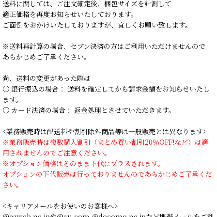
送料に関しては、ご注文確定後、梱包サイズを計測して
適正価格を再度お知らせいたしております。
ご面倒をおかけいたしておりますが、宜しくお願い致します。
※送料再計算の場合、セブン決済の方はご利用いただけませんので
あらかじめご了承ください。
尚、送料の変更があった際は
○ 銀行振込の場合： 送料を確定してから請求金額をお知らせいたし
ます。
○ カード決済の場合： 返金処理とさせていただきます。
<業務販売時は配送料や割引除外商品等は一般販売とは異なります>
※業務販売時は複数購入割引（まとめ買い割引20％OFF!など）は適
用されませんのでご注意ください。
※オプション価格はそのまま下代にプラスされます。
オプションの下代販売は行っておりませんのであらかじめご了承くだ
さい。
<キャリアメールをお使いのお客様へ>
@ezweb.ne.jpや@au.com ＠docomo.ne.jpなど携帯メールをご利