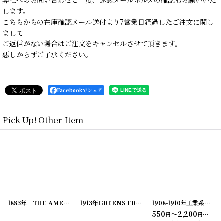
します。
こちらからの在庫確認メール送付より7営業日経過したご注文に関し
まして
ご返信がない場合はご注文をキャンセルさせて頂きます。
悪しからずご了承ください。
Facebookでシェア
Pick Up! Other Item
1883年 THE AMERICAN GARDEN 農業系雑誌
[
20200324-3
1913年GREENS FRUIT GROWER 農業系雑誌
]
[
20200324-5
]
1908-1910年工業系専門誌の広告
[
20
550
～2,200
円
円
(税込)