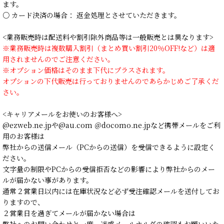
ます。
○ カード決済の場合： 返金処理とさせていただきます。
<業務販売時は配送料や割引除外商品等は一般販売とは異なります>
※業務販売時は複数購入割引（まとめ買い割引20％OFF!など）は適
用されませんのでご注意ください。
※オプション価格はそのまま下代にプラスされます。
オプションの下代販売は行っておりませんのであらかじめご了承くだ
さい。
<キャリアメールをお使いのお客様へ>
@ezweb.ne.jpや@au.com ＠docomo.ne.jpなど携帯メールをご利
用のお客様は
弊社からの送信メール（PCからの送信）を受信できるように設定く
ださい。
文字量の制限やPCからの受信拒否などの影響により弊社からのメー
ルが届かない事があります。
通常２営業日以内には在庫状況など必ず受注確認メールを送付してお
りますので、
２営業日を過ぎてメールが届かない場合は
弊社へのお問い合わせと一度、迷惑メールホルダの確認もお願いいた