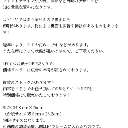
フォントデザインや広告、挿絵など当時のデザインを
知る貴重な資料になります。
コピー品ではありませんので裏面にも
印刷があります。物により裏面も広告や挿絵があるものもありま
す！
経年により、シミや汚れ、折れなどがあります。
また在庫によって状態が違いますので、ご了承ください。
1枚ずつ台紙＋OPP袋入りで、
価格ラベラーに広告の年号が記されております。
複数のストックがあります！
内容をこちらでお任せ頂いての5枚アソートSETも
特別価格にて販売いたしております！
SIZE 34.8 cm×26cm
（台紙サイズ35.8cm×26.2cm）
約B4サイズになります。
※画像の額装品展示例はB4フレームに入れたものです。