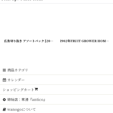
広告切り抜き アソートパック
[
20200325-4
]
1902年FRUIT GROWER HOME COMPANION 農業系雑誌
商品カテゴリ
カレンダー
ショッピングカート
姉妹店：常滑『antico』
wanogoについて