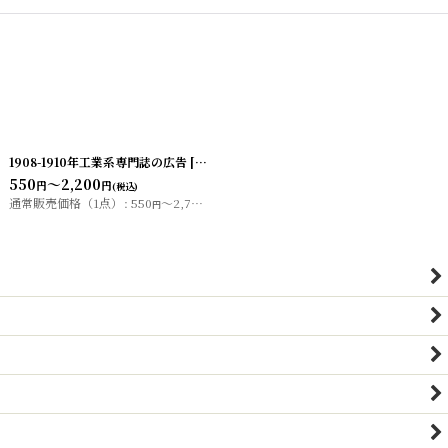
1908-1910年工業系専門誌の広告
[
20200324-4
]
[
20200328-1
]
550
～2,200
円
円
(税込)
通常販売価格（1点）
:
550
～2,750
円
円