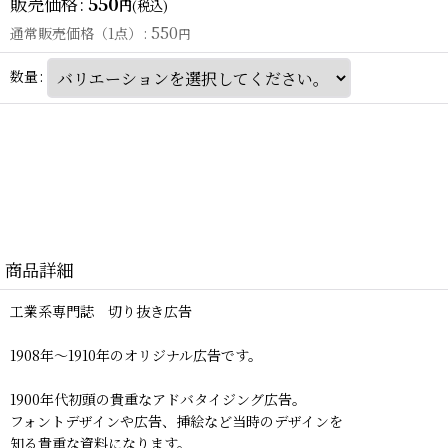
販売価格
:
550
円
(税込)
550
通常販売価格（1点）
:
円
数量
:
商品詳細
工業系専門誌 切り抜き広告
1908年〜1910年のオリジナル広告です。
1900年代初頭の貴重なアドバタイジング広告。
フォントデザインや広告、挿絵など当時のデザインを
知る貴重な資料になります。