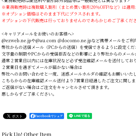
<業務販売時は配送料や割引除外商品等は一般販売とは異なります>
※業務販売時は複数購入割引（まとめ買い割引20％OFF!など）は適
※オプション価格はそのまま下代にプラスされます。
オプションの下代販売は行っておりませんのであらかじめご了承くだ
<キャリアメールをお使いのお客様へ>
@ezweb.ne.jpや@au.com ＠docomo.ne.jpなど携帯メールを
弊社からの送信メール（PCからの送信）を受信できるように設定くだ
文字量の制限やPCからの受信拒否などの影響により弊社からのメール
通常２営業日以内には在庫状況など必ず受注確認メールを送付してお
２営業日を過ぎてメールが届かない場合は
弊社へのお問い合わせと一度、迷惑メールホルダの確認もお願いいた
こちらからの在庫確認メール送付より7営業日経過したご注文に関しま
ご返信がない場合はご注文をキャンセルさせて頂きます。
悪しからずご了承ください。
Facebookでシェア
Pick Up! Other Item