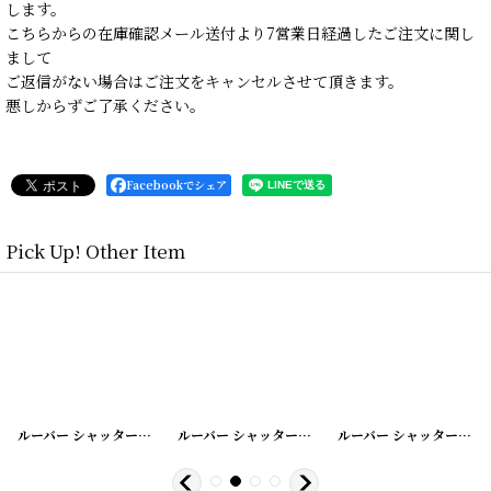
します。
こちらからの在庫確認メール送付より7営業日経過したご注文に関し
まして
ご返信がない場合はご注文をキャンセルさせて頂きます。
悪しからずご了承ください。
Facebookでシェア
Pick Up! Other Item
0200331-10
]
ルーバー シャッター
[
20200331-11
]
ルーバー シャッター
[
20200331-13
]
ルーバー シャッター
[
202