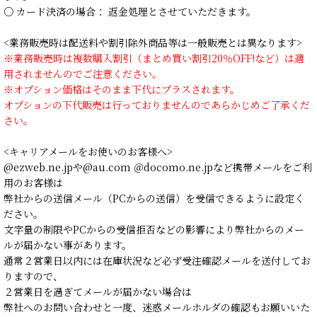
○ カード決済の場合： 返金処理とさせていただきます。
<業務販売時は配送料や割引除外商品等は一般販売とは異なります>
※業務販売時は複数購入割引（まとめ買い割引20％OFF!など）は適
用されませんのでご注意ください。
※オプション価格はそのまま下代にプラスされます。
オプションの下代販売は行っておりませんのであらかじめご了承くだ
さい。
<キャリアメールをお使いのお客様へ>
@ezweb.ne.jpや@au.com ＠docomo.ne.jpなど携帯メールをご利
用のお客様は
弊社からの送信メール（PCからの送信）を受信できるように設定く
ださい。
文字量の制限やPCからの受信拒否などの影響により弊社からのメー
ルが届かない事があります。
通常２営業日以内には在庫状況など必ず受注確認メールを送付してお
りますので、
２営業日を過ぎてメールが届かない場合は
弊社へのお問い合わせと一度、迷惑メールホルダの確認もお願いいた