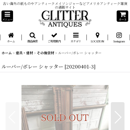
古い海外の紙ものやアンティークメイソンジャーなどアメリカアンティーク雑貨
の通販サイト
メニュー
カート
ホーム
商品検索
ご利用案内
カテゴリ
LOCATION
Instagram
ホーム
>
建具・建材
>
その他資材
>
ルーバー/ボレー シャッター
ルーバー/ボレー シャッター
[
20200401-3
]