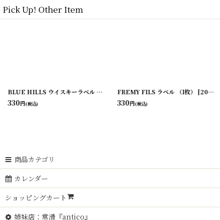
Pick Up! Other Item
[
20200407-5
]
BLUE HILLS ウイスキーラベル （2枚セット）
FREMY FILS ラベル （1枚）
[
20200407-11
]
[
20200407-16
330
330
円
円
(税込)
(税込)
商品カテゴリ
カレンダー
ショッピングカート
姉妹店：常滑『antico』