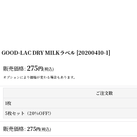
GOOD-LAC DRY MILKラベル
[
20200410-1
]
275
販売価格
:
円
(税込)
オプションにより価格が変わる場合もあります。
ご注文数
1枚
5枚セット（20%OFF!）
販売価格
:
275
円
(税込)