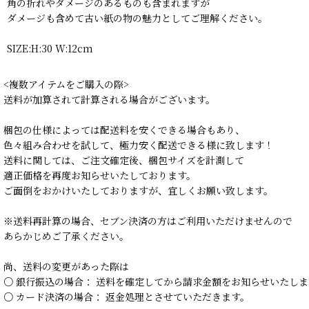
角の折れやダメージのあるものも含まれますが
ダメージも含めて古い紙の物の魅力としてご理解ください。
SIZE:H:30 W:12cm
<複数アイテムをご購入の際>
送料が加算されて計算される場合がございます。
梱包の仕様によっては配送料を安くできる場合もあり、
色々組み合わせを試して、極力安く配送できる様に致します！
送料に関しては、ご注文確定後、梱包サイズを計測して
適正価格を再度お知らせいたしております。
ご面倒をおかけいたしておりますが、宜しくお願い致します。
※送料再計算の場合、セブン決済の方はご利用いただけませんので
あらかじめご了承ください。
尚、送料の変更があった際は
○ 銀行振込の場合： 送料を確定してから請求金額をお知らせいたしま
○ カード決済の場合： 返金処理とさせていただきます。