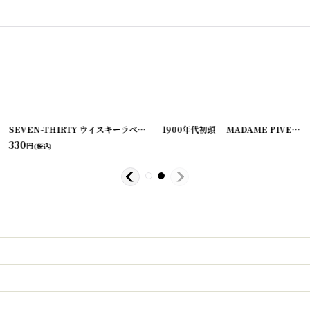
]
SEVEN-THIRTY ウイスキーラベル L（2枚セット）
[
20200407-15
]
1900年代初頭 MADAME PIVET'S コスメラベル （1枚）
330
円
(税込)