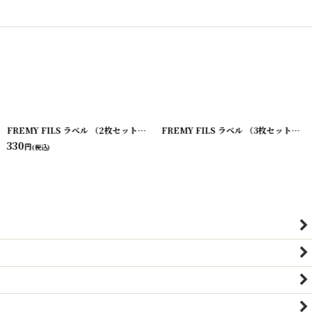
[
20200407-18
FREMY FILS ラベル （2枚セット）
]
[
20200407-17
]
FREMY FILS ラベル （3枚セット）
[
2
330
円
(税込)