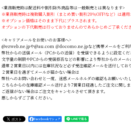
<業務販売時は配送料や割引除外商品等は一般販売とは異なります>
※業務販売時は複数購入割引（まとめ買い割引20％OFF!など）は適
※オプション価格はそのまま下代にプラスされます。
オプションの下代販売は行っておりませんのであらかじめご了承くだ
<キャリアメールをお使いのお客様へ>
@ezweb.ne.jpや@au.com ＠docomo.ne.jpなど携帯メールを
弊社からの送信メール（PCからの送信）を受信できるように設定くだ
文字量の制限やPCからの受信拒否などの影響により弊社からのメール
通常２営業日以内には在庫状況など必ず受注確認メールを送付してお
２営業日を過ぎてメールが届かない場合は
弊社へのお問い合わせと一度、迷惑メールホルダの確認もお願いいた
こちらからの在庫確認メール送付より7営業日経過したご注文に関しま
ご返信がない場合はご注文をキャンセルさせて頂きます。
悪しからずご了承ください。
Facebookでシェア