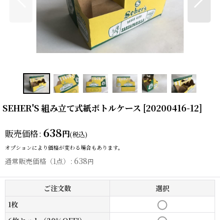
SEHER'S 組み立て式紙ボトルケース
[
20200416-12
]
638
販売価格
:
円
(税込)
オプションにより価格が変わる場合もあります。
638
通常販売価格（1点）
:
円
ご注文数
選択
1枚