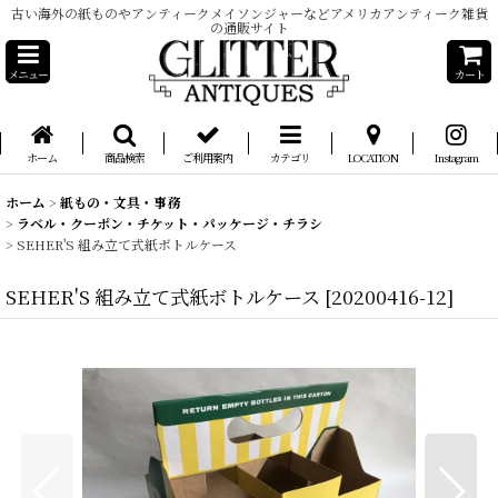
古い海外の紙ものやアンティークメイソンジャーなどアメリカアンティーク雑貨
の通販サイト
メニュー
カート
ホーム
商品検索
ご利用案内
カテゴリ
LOCATION
Instagram
ホーム
>
紙もの・文具・事務
>
ラベル・クーポン・チケット・パッケージ・チラシ
>
SEHER'S 組み立て式紙ボトルケース
SEHER'S 組み立て式紙ボトルケース
[
20200416-12
]