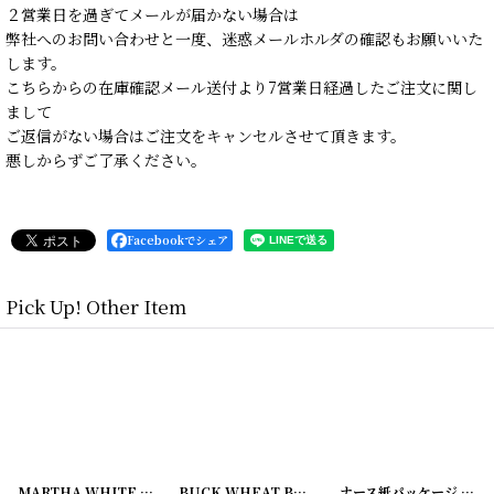
２営業日を過ぎてメールが届かない場合は
弊社へのお問い合わせと一度、迷惑メールホルダの確認もお願いいた
します。
こちらからの在庫確認メール送付より7営業日経過したご注文に関し
まして
ご返信がない場合はご注文をキャンセルさせて頂きます。
悪しからずご了承ください。
Facebookでシェア
Pick Up! Other Item
00416-6
]
[
20200416-10
MARTHA WHITE FLOUR 紙パッケージ
]
[
20200416-11
BUCK WHEAT BRIGHT タバコ紙パッケージ
ナース紙パッケージ
]
[
202
[
20