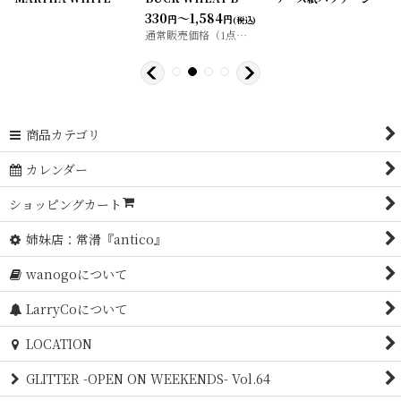
330
～1,584
円
円
(税込)
通常販売価格（1点）
:
330
～1,980
円
円
商品カテゴリ
カレンダー
ショッピングカート
姉妹店：常滑『antico』
wanogoについて
LarryCoについて
LOCATION
GLITTER -OPEN ON WEEKENDS- Vol.64