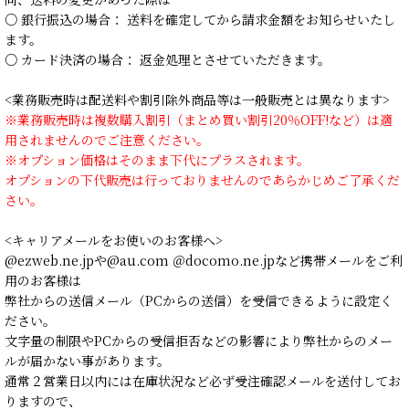
○ 銀行振込の場合： 送料を確定してから請求金額をお知らせいたし
ます。
○ カード決済の場合： 返金処理とさせていただきます。
<業務販売時は配送料や割引除外商品等は一般販売とは異なります>
※業務販売時は複数購入割引（まとめ買い割引20％OFF!など）は適
用されませんのでご注意ください。
※オプション価格はそのまま下代にプラスされます。
オプションの下代販売は行っておりませんのであらかじめご了承くだ
さい。
<キャリアメールをお使いのお客様へ>
@ezweb.ne.jpや@au.com ＠docomo.ne.jpなど携帯メールをご利
用のお客様は
弊社からの送信メール（PCからの送信）を受信できるように設定く
ださい。
文字量の制限やPCからの受信拒否などの影響により弊社からのメー
ルが届かない事があります。
通常２営業日以内には在庫状況など必ず受注確認メールを送付してお
りますので、