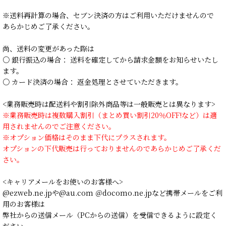
※送料再計算の場合、セブン決済の方はご利用いただけませんので
あらかじめご了承ください。
尚、送料の変更があった際は
○ 銀行振込の場合： 送料を確定してから請求金額をお知らせいたし
ます。
○ カード決済の場合： 返金処理とさせていただきます。
<業務販売時は配送料や割引除外商品等は一般販売とは異なります>
※業務販売時は複数購入割引（まとめ買い割引20％OFF!など）は適
用されませんのでご注意ください。
※オプション価格はそのまま下代にプラスされます。
オプションの下代販売は行っておりませんのであらかじめご了承くだ
さい。
<キャリアメールをお使いのお客様へ>
@ezweb.ne.jpや@au.com ＠docomo.ne.jpなど携帯メールをご利
用のお客様は
弊社からの送信メール（PCからの送信）を受信できるように設定く