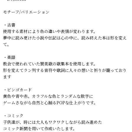
モチーフ/バリエーション
・古書
使用する素材により色の違いや表情が変わります。
夢中に読み更けた小説や伝記は心の中に、読み終えた本は形を変え
て。
・楽譜
教会で使われていた賛美歌の歌集本を使用します。
形を変えてラン列する音符や歌詞に人々の想いと祈りが籠っており
ます
・ビンゴカード
黄色や青や赤。カラフルな色とランダムな数字に
ゲームさながら自然と心踊るPOPな仕上がりです。
・コミック
子供達が、時には大人もワクワクしながら読み進めた
コミック新聞を用いて作成いたします。