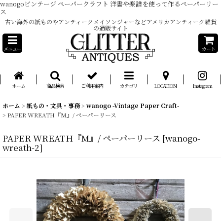
wanogoビンテージ ペーパークラフト 洋書や楽譜を使って作るペーパーリー
ス
古い海外の紙ものやアンティークメイソンジャーなどアメリカアンティーク雑貨
の通販サイト
メニュー
カート
ホーム
商品検索
ご利用案内
カテゴリ
LOCATION
Instagram
ホーム
>
紙もの・文具・事務
>
wanogo -Vintage Paper Craft-
>
PAPER WREATH『M』/ ペーパーリース
PAPER WREATH『M』/ ペーパーリース
[
wanogo-
wreath-2
]