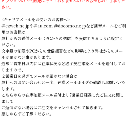
オプションの下代販売は行っておりませんのであらかじめご了承くだ
さい。
<キャリアメールをお使いのお客様へ>
@ezweb.ne.jpや@au.com ＠docomo.ne.jpなど携帯メールをご利
用のお客様は
弊社からの送信メール（PCからの送信）を受信できるように設定く
ださい。
文字量の制限やPCからの受信拒否などの影響により弊社からのメー
ルが届かない事があります。
通常２営業日以内には在庫状況など必ず受注確認メールを送付してお
りますので、
２営業日を過ぎてメールが届かない場合は
弊社へのお問い合わせと一度、迷惑メールホルダの確認もお願いいた
します。
こちらからの在庫確認メール送付より7営業日経過したご注文に関し
まして
ご返信がない場合はご注文をキャンセルさせて頂きます。
悪しからずご了承ください。