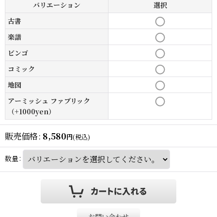
バリエーション
選択
古書
楽譜
ビンゴ
コミック
地図
アーミッシュ ファブリック
（+1000yen）
販売価格
:
8,580
円
(税込)
数量
:
お問い合わせ