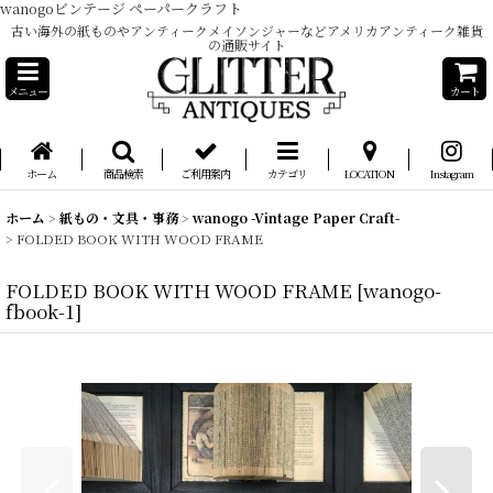
wanogoビンテージ ペーパークラフト
古い海外の紙ものやアンティークメイソンジャーなどアメリカアンティーク雑貨
の通販サイト
メニュー
カート
ホーム
商品検索
ご利用案内
カテゴリ
LOCATION
Instagram
ホーム
>
紙もの・文具・事務
>
wanogo -Vintage Paper Craft-
>
FOLDED BOOK WITH WOOD FRAME
FOLDED BOOK WITH WOOD FRAME
[
wanogo-
fbook-1
]