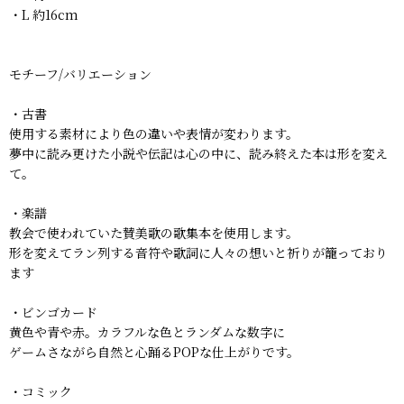
・L 約16cm
モチーフ/バリエーション
・古書
使用する素材により色の違いや表情が変わります。
夢中に読み更けた小説や伝記は心の中に、読み終えた本は形を変え
て。
・楽譜
教会で使われていた賛美歌の歌集本を使用します。
形を変えてラン列する音符や歌詞に人々の想いと祈りが籠っており
ます
・ビンゴカード
黄色や青や赤。カラフルな色とランダムな数字に
ゲームさながら自然と心踊るPOPな仕上がりです。
・コミック