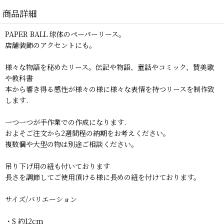
商品詳細
PAPER BALL 球体のペーパーリース。
店舗装飾のアクセントにも。
様々な物語を秘めたリース。伝記や物語、童話やコミック、賛美歌
や教科書
本から響き得る感性が様々の様に様々な表情を持つリースを制作致
します.
一つ一つが手作業での作成になります.
およそご注文から2週間程の納期をお考えください。
複数個や大型の物は別途ご相談ください。
吊り下げ用の紐も付いております
長さを調節してご使用頂ける様に長めの紐を付けております。
サイズ/バリエーション
・S 約12cm