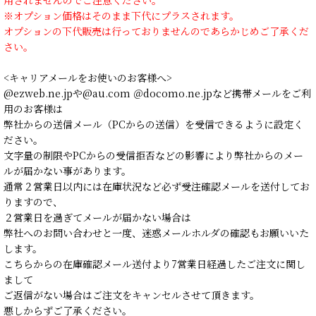
※オプション価格はそのまま下代にプラスされます。
オプションの下代販売は行っておりませんのであらかじめご了承くだ
さい。
<キャリアメールをお使いのお客様へ>
@ezweb.ne.jpや@au.com ＠docomo.ne.jpなど携帯メールをご利
用のお客様は
弊社からの送信メール（PCからの送信）を受信できるように設定く
ださい。
文字量の制限やPCからの受信拒否などの影響により弊社からのメー
ルが届かない事があります。
通常２営業日以内には在庫状況など必ず受注確認メールを送付してお
りますので、
２営業日を過ぎてメールが届かない場合は
弊社へのお問い合わせと一度、迷惑メールホルダの確認もお願いいた
します。
こちらからの在庫確認メール送付より7営業日経過したご注文に関し
まして
ご返信がない場合はご注文をキャンセルさせて頂きます。
悪しからずご了承ください。