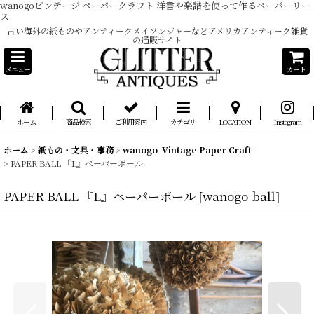
wanogoビンテージ ペーパークラフト 洋書や楽譜を使って作るペーパーリー
ス
古い海外の紙ものやアンティークメイソンジャーなどアメリカアンティーク雑貨
の通販サイト
メニュー
カート
ホーム
商品検索
ご利用案内
カテゴリ
LOCATION
Instagram
ホーム
>
紙もの・文具・事務
>
wanogo -Vintage Paper Craft-
>
PAPER BALL 『L』ペーパーボール
PAPER BALL 『L』ペーパーボール
[
wanogo-ball
]