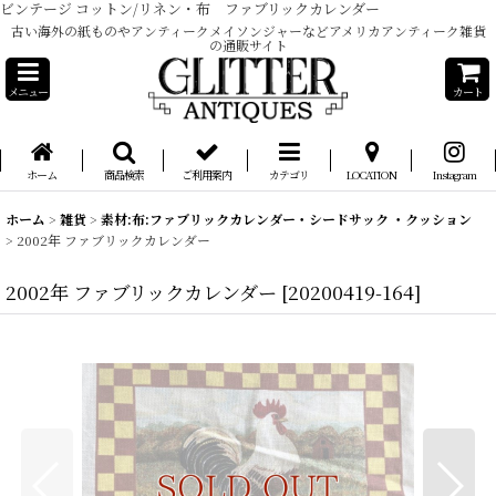
ビンテージ コットン/リネン・布 ファブリックカレンダー
古い海外の紙ものやアンティークメイソンジャーなどアメリカアンティーク雑貨
の通販サイト
メニュー
カート
ホーム
商品検索
ご利用案内
カテゴリ
LOCATION
Instagram
ホーム
>
雑貨
>
素材:布:ファブリックカレンダー・シードサック ・クッション
>
2002年 ファブリックカレンダー
2002年 ファブリックカレンダー
[
20200419-164
]