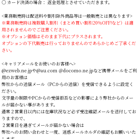
○ カード決済の場合： 返金処理とさせていただきます。
<業務販売時は配送料や割引除外商品等は一般販売とは異なります>
※業務販売時は複数購入割引（まとめ買い割引20％OFF!など）は適
用されませんのでご注意ください。
※オプション価格はそのまま下代にプラスされます。
オプションの下代販売は行っておりませんのであらかじめご了承くだ
さい。
<キャリアメールをお使いのお客様へ>
@ezweb.ne.jpや@au.com ＠docomo.ne.jpなど携帯メールをご利
用のお客様は
弊社からの送信メール（PCからの送信）を受信できるように設定く
ださい。
文字量の制限やPCからの受信拒否などの影響により弊社からのメー
ルが届かない事があります。
通常２営業日以内には在庫状況など必ず受注確認メールを送付してお
りますので、
２営業日を過ぎてメールが届かない場合は
弊社へのお問い合わせと一度、迷惑メールホルダの確認もお願いいた
します。