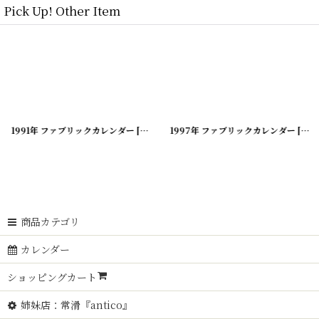
Pick Up! Other Item
00419-182
1991年 ファブリックカレンダー
]
[
20200419-181
1997年 ファブリックカレンダー
]
[
202
商品カテゴリ
カレンダー
ショッピングカート
姉妹店：常滑『antico』