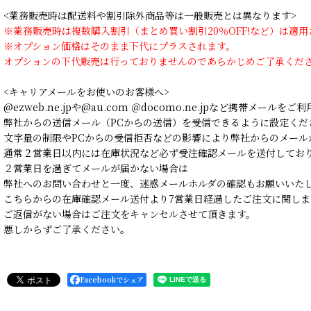
<業務販売時は配送料や割引除外商品等は一般販売とは異なります>
※業務販売時は複数購入割引（まとめ買い割引20％OFF!など）は適
※オプション価格はそのまま下代にプラスされます。
オプションの下代販売は行っておりませんのであらかじめご了承くだ
<キャリアメールをお使いのお客様へ>
@ezweb.ne.jpや@au.com ＠docomo.ne.jpなど携帯メールを
弊社からの送信メール（PCからの送信）を受信できるように設定くだ
文字量の制限やPCからの受信拒否などの影響により弊社からのメール
通常２営業日以内には在庫状況など必ず受注確認メールを送付してお
２営業日を過ぎてメールが届かない場合は
弊社へのお問い合わせと一度、迷惑メールホルダの確認もお願いいた
こちらからの在庫確認メール送付より7営業日経過したご注文に関しま
ご返信がない場合はご注文をキャンセルさせて頂きます。
悪しからずご了承ください。
Facebookでシェア