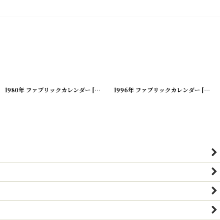
00419-183
1980年 ファブリックカレンダー
]
[
20200419-185
1996年 ファブリックカレンダー
]
[
2020