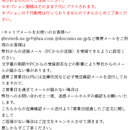
※オプション価格はそのまま下代にプラスされます。
オプションの下代販売は行っておりませんのであらかじめご了承くだ
さい。
<キャリアメールをお使いのお客様へ>
@ezweb.ne.jpや@au.com ＠docomo.ne.jpなど携帯メールをご利
用のお客様は
弊社からの送信メール（PCからの送信）を受信できるように設定く
ださい。
文字量の制限やPCからの受信拒否などの影響により弊社からのメー
ルが届かない事があります。
通常２営業日以内には在庫状況など必ず受注確認メールを送付してお
りますので、
２営業日を過ぎてメールが届かない場合は
弊社へのお問い合わせと一度、迷惑メールホルダの確認もお願いいた
します。
こちらからの在庫確認メール送付より7営業日経過したご注文に関し
まして
ご返信がない場合はご注文をキャンセルさせて頂きます。
悪しからずご了承ください。