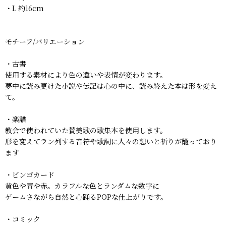
・L 約16cm
モチーフ/バリエーション
・古書
使用する素材により色の違いや表情が変わります。
夢中に読み更けた小説や伝記は心の中に、読み終えた本は形を変え
て。
・楽譜
教会で使われていた賛美歌の歌集本を使用します。
形を変えてラン列する音符や歌詞に人々の想いと祈りが籠っており
ます
・ビンゴカード
黄色や青や赤。カラフルな色とランダムな数字に
ゲームさながら自然と心踊るPOPな仕上がりです。
・コミック