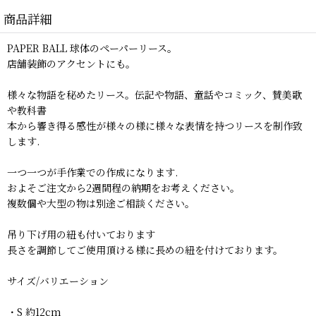
商品詳細
PAPER BALL 球体のペーパーリース。
店舗装飾のアクセントにも。
様々な物語を秘めたリース。伝記や物語、童話やコミック、賛美歌
や教科書
本から響き得る感性が様々の様に様々な表情を持つリースを制作致
します.
一つ一つが手作業での作成になります.
およそご注文から2週間程の納期をお考えください。
複数個や大型の物は別途ご相談ください。
吊り下げ用の紐も付いております
長さを調節してご使用頂ける様に長めの紐を付けております。
サイズ/バリエーション
・S 約12cm