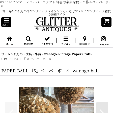
wanogoビンテージ ペーパークラフト 洋書や楽譜を使って作るペーパーリー
ス
古い海外の紙ものやアンティークメイソンジャーなどアメリカアンティーク雑貨
の通販サイト
メニュー
カート
ホーム
商品検索
ご利用案内
カテゴリ
LOCATION
Instagram
ホーム
>
紙もの・文具・事務
>
wanogo -Vintage Paper Craft-
>
PAPER BALL 『S』ペーパーボール
PAPER BALL 『S』ペーパーボール
[
wanogo-ball
]