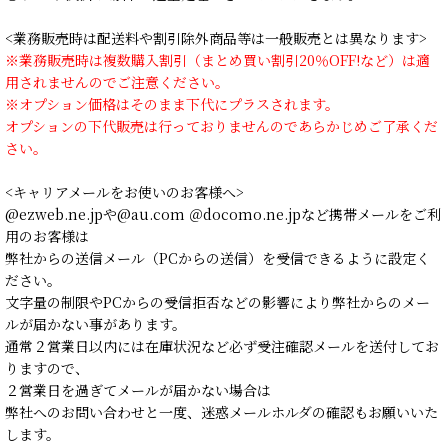
<業務販売時は配送料や割引除外商品等は一般販売とは異なります>
※業務販売時は複数購入割引（まとめ買い割引20％OFF!など）は適
用されませんのでご注意ください。
※オプション価格はそのまま下代にプラスされます。
オプションの下代販売は行っておりませんのであらかじめご了承くだ
さい。
<キャリアメールをお使いのお客様へ>
@ezweb.ne.jpや@au.com ＠docomo.ne.jpなど携帯メールをご利
用のお客様は
弊社からの送信メール（PCからの送信）を受信できるように設定く
ださい。
文字量の制限やPCからの受信拒否などの影響により弊社からのメー
ルが届かない事があります。
通常２営業日以内には在庫状況など必ず受注確認メールを送付してお
りますので、
２営業日を過ぎてメールが届かない場合は
弊社へのお問い合わせと一度、迷惑メールホルダの確認もお願いいた
します。