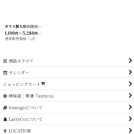
ガラス製人形の目(S)10個SET グラスアイ/ドールアイ
[
20200427-2
]
1,100
～5,280
円
円
(税込)
通常販売価格（1点）
:
1,100
～6,600
円
円
商品カテゴリ
カレンダー
ショッピングカート
姉妹店：常滑『antico』
wanogoについて
LarryCoについて
LOCATION