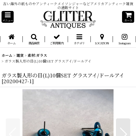
古い海外の紙ものやアンティークメイソンジャーなどアメリカアンティーク雑貨
の通販サイト
メニュー
カート
ホーム
商品検索
ご利用案内
カテゴリ
LOCATION
Instagram
ホーム
>
雑貨
>
素材:ガラス
>
ガラス製人形の目(L)10個SET グラスアイ/ドールアイ
ガラス製人形の目(L)10個SET グラスアイ/ドールアイ
[
20200427-1
]