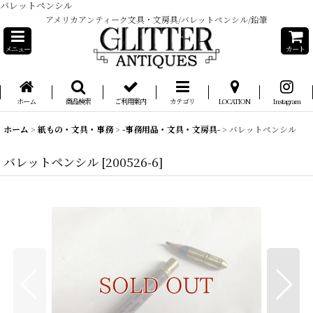
バレットペンシル
アメリカアンティーク文具・文房具/バレットペンシル/鉛筆
メニュー
カート
ホーム
商品検索
ご利用案内
カテゴリ
LOCATION
Instagram
ホーム
>
紙もの・文具・事務
>
-事務用品・文具・文房具-
>
バレットペンシル
バレットペンシル
[
200526-6
]