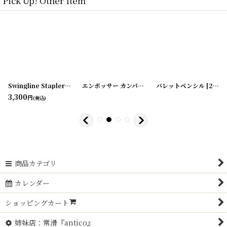
Pick Up! Other Item
[
180209-16
]
Swingline Stapler ホッチキス NO711
[
180209-17
[
180614-10
]
エンボッサー カンパニーシール
]
バレットペンシル
[
20200424-14
[
200526-1
]
3,300
円
(税込)
商品カテゴリ
カレンダー
ショッピングカート
姉妹店：常滑『antico』