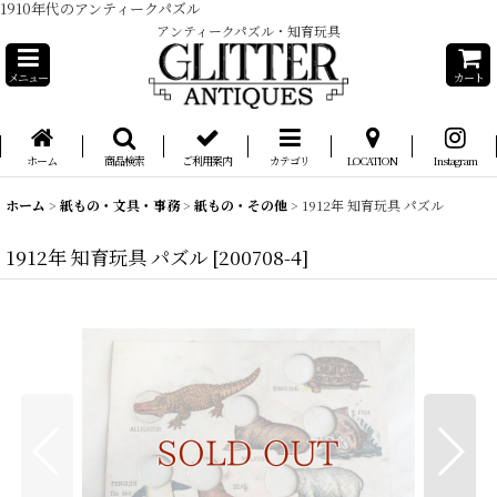
1910年代のアンティークパズル
アンティークパズル・知育玩具
メニュー
カート
ホーム
商品検索
ご利用案内
カテゴリ
LOCATION
Instagram
ホーム
>
紙もの・文具・事務
>
紙もの・その他
>
1912年 知育玩具 パズル
1912年 知育玩具 パズル
[
200708-4
]