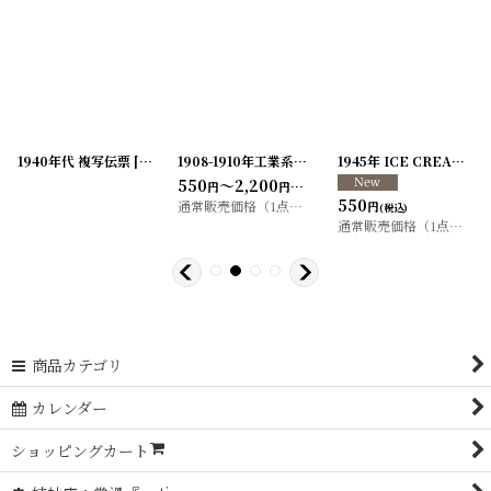
413-4
1940年代 複写伝票
]
[
20200330-1
[
20200407-21
]
]
1908-1910年工業系専門誌の広告
[
20200328-9
1945年 ICE CREAM BOX アイスクリームボックス 第二次世界大戦 軍物
]
550
～2,200
円
円
(税込)
550
30
～1,650
通常販売価格（1点）
:
550
～2,750
円
円
円
円
円
(税込)
通常販売価格（1点）
:
55
商品カテゴリ
カレンダー
ショッピングカート