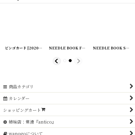
ビンゴカード
[
[
20200505-10
20200505-18
]
]
NEEDLE BOOK FOX
[
210611-1
]
NEEDLE BOOK Sweetheart
商品カテゴリ
カレンダー
ショッピングカート
姉妹店：常滑『antico』
wanogoについて