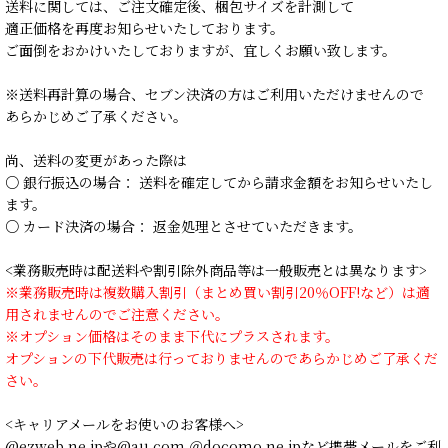
送料に関しては、ご注文確定後、梱包サイズを計測して
適正価格を再度お知らせいたしております。
ご面倒をおかけいたしておりますが、宜しくお願い致します。
※送料再計算の場合、セブン決済の方はご利用いただけませんので
あらかじめご了承ください。
尚、送料の変更があった際は
○ 銀行振込の場合： 送料を確定してから請求金額をお知らせいたし
ます。
○ カード決済の場合： 返金処理とさせていただきます。
<業務販売時は配送料や割引除外商品等は一般販売とは異なります>
※業務販売時は複数購入割引（まとめ買い割引20％OFF!など）は適
用されませんのでご注意ください。
※オプション価格はそのまま下代にプラスされます。
オプションの下代販売は行っておりませんのであらかじめご了承くだ
さい。
<キャリアメールをお使いのお客様へ>
@ezweb.ne.jpや@au.com ＠docomo.ne.jpなど携帯メールをご利