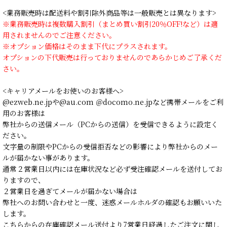
<業務販売時は配送料や割引除外商品等は一般販売とは異なります>
※業務販売時は複数購入割引（まとめ買い割引20％OFF!など）は適
用されませんのでご注意ください。
※オプション価格はそのまま下代にプラスされます。
オプションの下代販売は行っておりませんのであらかじめご了承くだ
さい。
<キャリアメールをお使いのお客様へ>
@ezweb.ne.jpや@au.com ＠docomo.ne.jpなど携帯メールをご利
用のお客様は
弊社からの送信メール（PCからの送信）を受信できるように設定く
ださい。
文字量の制限やPCからの受信拒否などの影響により弊社からのメー
ルが届かない事があります。
通常２営業日以内には在庫状況など必ず受注確認メールを送付してお
りますので、
２営業日を過ぎてメールが届かない場合は
弊社へのお問い合わせと一度、迷惑メールホルダの確認もお願いいた
します。
こちらからの在庫確認メール送付より7営業日経過したご注文に関し